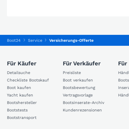
Boot24
Service
Versicherungs-Offerte
Für Käufer
Für Verkäufer
Für
Detailsuche
Preisliste
Händl
Checkliste Bootskauf
Boot verkaufen
Boots
Boot kaufen
Bootsbewertung
Inser
Yacht kaufen
Vertragsvorlage
Händ
Bootshersteller
Bootsinserate-Archiv
Bootstests
Kundenrezensionen
Bootstransport