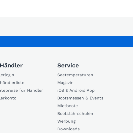
 Händler
Service
erlogin
Seetemperaturen
händlerliste
Magazin
atepreise für Händler
iOS & Android App
lerkonto
Bootsmessen & Events
Mietboote
Bootsfahrschulen
Werbung
Downloads