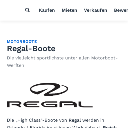
Kaufen
Mieten
Verkaufen
Bewer
MOTORBOOTE
Regal-Boote
Die vielleicht sportlichste unter allen Motorboot-
Werften
Die „High Class“-Boote von
Regal
werden in
Orlando / Florida im eigenen Werk gebaut.
Regal-