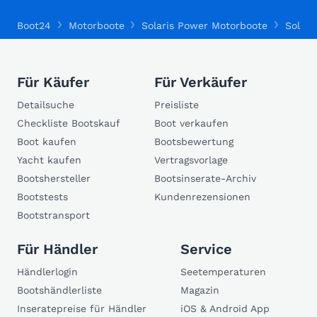
Boot24
Motorboote
Solaris Power Motorboote
Solari
Für Käufer
Für Verkäufer
Detailsuche
Preisliste
Checkliste Bootskauf
Boot verkaufen
Boot kaufen
Bootsbewertung
Yacht kaufen
Vertragsvorlage
Bootshersteller
Bootsinserate-Archiv
Bootstests
Kundenrezensionen
Bootstransport
Für Händler
Service
Händlerlogin
Seetemperaturen
Bootshändlerliste
Magazin
Inseratepreise für Händler
iOS & Android App