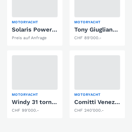
MOTORYACHT
MOTORYACHT
Solaris Power 40 Open
Tony Giugliano Ischia 36
Preis auf Anfrage
CHF 89'000.-
MOTORYACHT
MOTORYACHT
Windy 31 tornado
Comitti Venezia 31
CHF 99'000.-
CHF 240'000.-