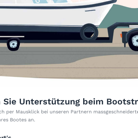
 Sie Unterstützung beim Bootst
ach per Mausklick bei unseren Partnern massgeschneiderte
hres Bootes an.
rt's