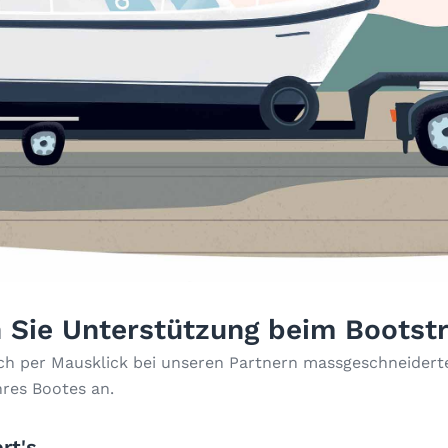
 Sie Unterstützung beim Bootst
ach per Mausklick bei unseren Partnern massgeschneiderte
hres Bootes an.
rt's