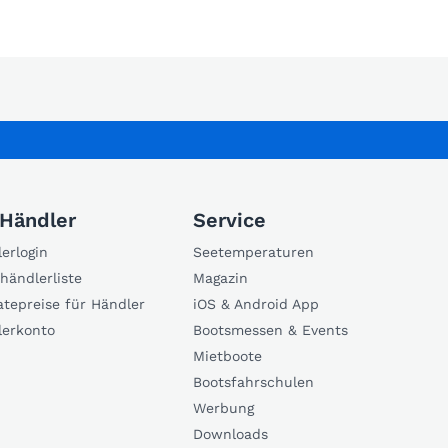
 Händler
Service
erlogin
Seetemperaturen
händlerliste
Magazin
atepreise für Händler
iOS & Android App
lerkonto
Bootsmessen & Events
Mietboote
Bootsfahrschulen
Werbung
Downloads