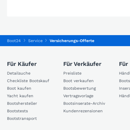
Boot24
Service
Versicherungs-Offerte
Für Käufer
Für Verkäufer
Für
Detailsuche
Preisliste
Händl
Checkliste Bootskauf
Boot verkaufen
Boots
Boot kaufen
Bootsbewertung
Inser
Yacht kaufen
Vertragsvorlage
Händ
Bootshersteller
Bootsinserate-Archiv
Bootstests
Kundenrezensionen
Bootstransport