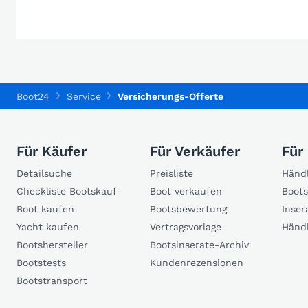
Boot24
Service
Versicherungs-Offerte
Für Käufer
Für Verkäufer
Für
Detailsuche
Preisliste
Händl
Checkliste Bootskauf
Boot verkaufen
Boots
Boot kaufen
Bootsbewertung
Inser
Yacht kaufen
Vertragsvorlage
Händ
Bootshersteller
Bootsinserate-Archiv
Bootstests
Kundenrezensionen
Bootstransport