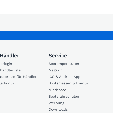
 Händler
Service
erlogin
Seetemperaturen
händlerliste
Magazin
atepreise für Händler
iOS & Android App
lerkonto
Bootsmessen & Events
Mietboote
Bootsfahrschulen
Werbung
Downloads