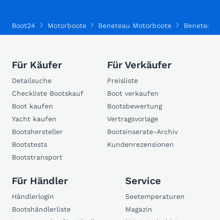
Boot24
Motorboote
Beneteau Motorboote
Beneteau S
Für Käufer
Für Verkäufer
Detailsuche
Preisliste
Checkliste Bootskauf
Boot verkaufen
Boot kaufen
Bootsbewertung
Yacht kaufen
Vertragsvorlage
Bootshersteller
Bootsinserate-Archiv
Bootstests
Kundenrezensionen
Bootstransport
Für Händler
Service
Händlerlogin
Seetemperaturen
Bootshändlerliste
Magazin