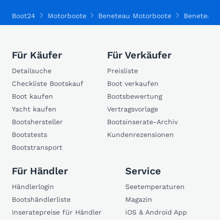
Boot24
Motorboote
Beneteau Motorboote
Beneteau A
Für Käufer
Für Verkäufer
Detailsuche
Preisliste
Checkliste Bootskauf
Boot verkaufen
Boot kaufen
Bootsbewertung
Yacht kaufen
Vertragsvorlage
Bootshersteller
Bootsinserate-Archiv
Bootstests
Kundenrezensionen
Bootstransport
Für Händler
Service
Händlerlogin
Seetemperaturen
Bootshändlerliste
Magazin
Inseratepreise für Händler
iOS & Android App