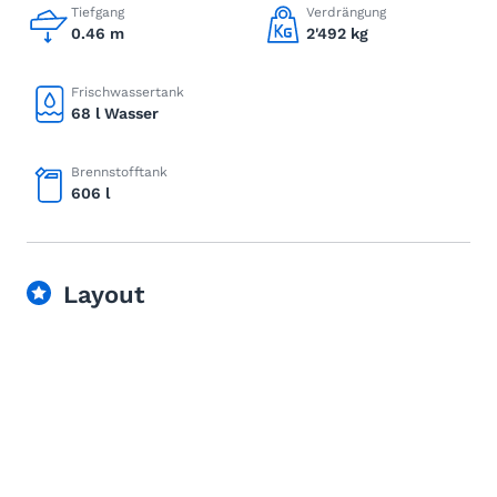
Tiefgang
Verdrängung
0.46 m
2'492 kg
Frischwassertank
68 l Wasser
Brennstofftank
606 l
Layout