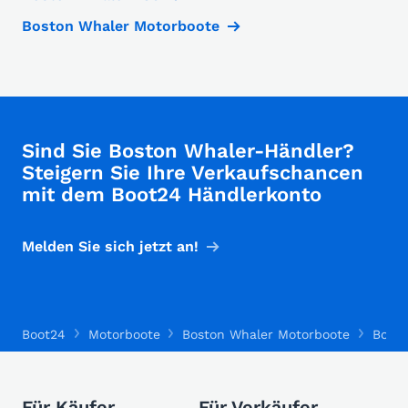
Boston Whaler Motorboote
Sind Sie Boston Whaler-Händler?
Steigern Sie Ihre Verkaufschancen
mit dem Boot24 Händlerkonto
Melden Sie sich jetzt an!
Boot24
Motorboote
Boston Whaler Motorboote
Bosto
Für Käufer
Für Verkäufer