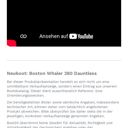
Neuboot: Boston Whaler 280 Dauntless
Bei dieser Produktpräsentation handelt es sich nicht um eine
unmittelbare Verkaufsanzeige, sondern einen Eintrag aus unserem
Bootskatalog. Dieser dient ausschliesslich Referenz- bzw.
Orientierungszwecken.
Die bereitgestellten Bilder sowie sämtliche Angaben, insbesondere
technischer Art, können daher vom tatsächlich angebotenen
Produkt abweichen. Bitte überprüfen Sie daher stets die in der
jeweiligen, konkreten Verkaufsanzeige genannten Angaben.
Boot24 übernimmt keine Gewähr für Aktualität, Richtigkeit und
Vollständigkeit der (technischen) Angaben oder der