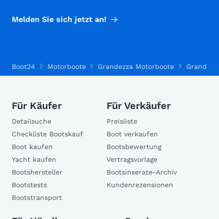
Melden Sie sich jetzt an!
Boot24
Motorboote
Grandezza Motorboote
Grandezz
Für Käufer
Für Verkäufer
Detailsuche
Preisliste
Checkliste Bootskauf
Boot verkaufen
Boot kaufen
Bootsbewertung
Yacht kaufen
Vertragsvorlage
Bootshersteller
Bootsinserate-Archiv
Bootstests
Kundenrezensionen
Bootstransport