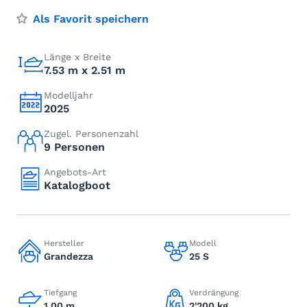
Als Favorit speichern
Länge x Breite
7.53 m x 2.51 m
Modelljahr
2025
Zugel. Personenzahl
9 Personen
Angebots-Art
Katalogboot
Hersteller
Modell
Grandezza
25 S
Tiefgang
Verdrängung
1.00 m
2'200 kg