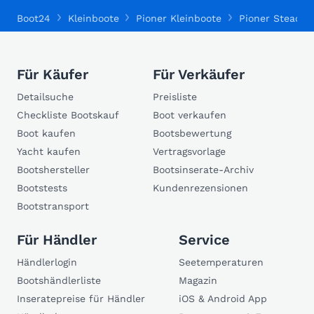
Boot24
Kleinboote
Pioner Kleinboote
Pioner Steady 
Für Käufer
Für Verkäufer
Detailsuche
Preisliste
Checkliste Bootskauf
Boot verkaufen
Boot kaufen
Bootsbewertung
Yacht kaufen
Vertragsvorlage
Bootshersteller
Bootsinserate-Archiv
Bootstests
Kundenrezensionen
Bootstransport
Für Händler
Service
Händlerlogin
Seetemperaturen
Bootshändlerliste
Magazin
Inseratepreise für Händler
iOS & Android App