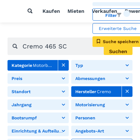
Kaufen
Mieten
Verkaufen
Bewer
Filter
Erweiterte Suche
Suche speichern
Suchen
Kategorie
Motorboote
Typ
Preis
Abmessungen
Standort
Hersteller
Cremo
Jahrgang
Motorisierung
Bootsrumpf
Personen
Einrichtung & Aufteilung
Angebots-Art