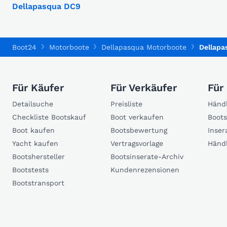
Dellapasqua DC9
Boot24
Motorboote
Dellapasqua Motorboote
Dellapa
Für Käufer
Für Verkäufer
Für
Detailsuche
Preisliste
Händl
Checkliste Bootskauf
Boot verkaufen
Boots
Boot kaufen
Bootsbewertung
Inser
Yacht kaufen
Vertragsvorlage
Händ
Bootshersteller
Bootsinserate-Archiv
Bootstests
Kundenrezensionen
Bootstransport