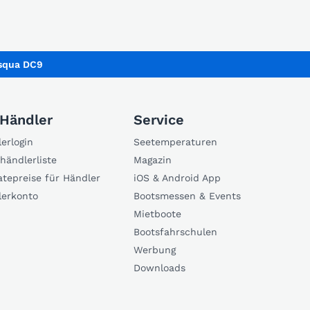
squa DC9
 Händler
Service
erlogin
Seetemperaturen
händlerliste
Magazin
atepreise für Händler
iOS & Android App
lerkonto
Bootsmessen & Events
Mietboote
Bootsfahrschulen
Werbung
Downloads