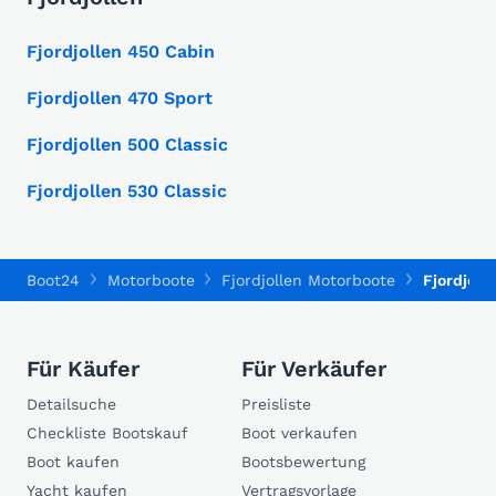
Fjordjollen 450 Cabin
Fjordjollen 470 Sport
Fjordjollen 500 Classic
Fjordjollen 530 Classic
Boot24
Motorboote
Fjordjollen Motorboote
Fjordjoll
Für Käufer
Für Verkäufer
Detailsuche
Preisliste
Checkliste Bootskauf
Boot verkaufen
Boot kaufen
Bootsbewertung
Yacht kaufen
Vertragsvorlage