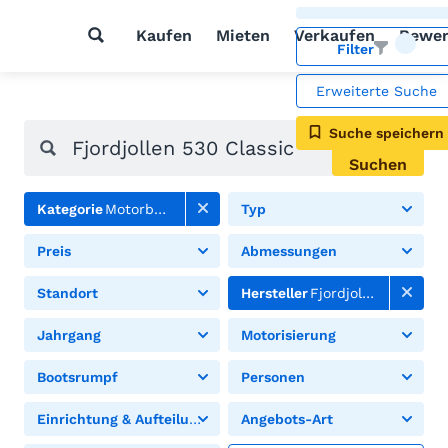
Kaufen
Mieten
Verkaufen
Bewer
Filter
Erweiterte Suche
Suche speichern
Suchen
Kategorie
Motorboote
Typ
Preis
Abmessungen
Standort
Hersteller
Fjordjollen
Jahrgang
Motorisierung
Bootsrumpf
Personen
Einrichtung & Aufteilung
Angebots-Art