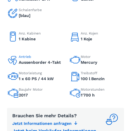
Schalenfarbe
[blau]
Anz. Kabinen
Anz. Kojen
1 Kabine
1 Koje
Antrieb
Motor
Aussenborder 4-Takt
Mercury
Motorleistung
Treibstoff
1 x 60 PS / 44 kW
100 l Benzin
Baujahr Motor
Motorstunden
2017
1'700 h
Brauchen Sie mehr Details?
Jetzt Informationen anfragen
Jetzt beim Verkäufer Informationen