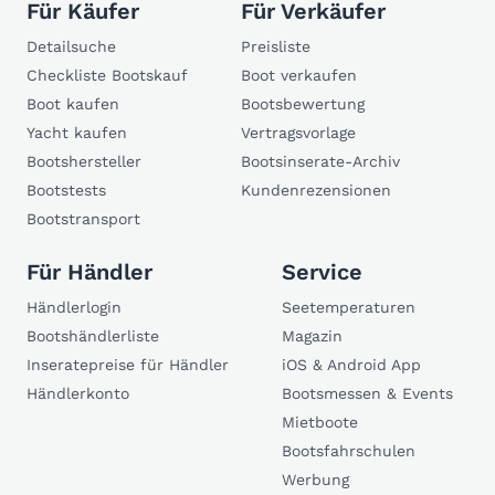
Für Käufer
Für Verkäufer
Detailsuche
Preisliste
Checkliste Bootskauf
Boot verkaufen
Boot kaufen
Bootsbewertung
Yacht kaufen
Vertragsvorlage
Bootshersteller
Bootsinserate-Archiv
Bootstests
Kundenrezensionen
Bootstransport
Für Händler
Service
Händlerlogin
Seetemperaturen
Bootshändlerliste
Magazin
Inseratepreise für Händler
iOS & Android App
Händlerkonto
Bootsmessen & Events
Mietboote
Bootsfahrschulen
Werbung