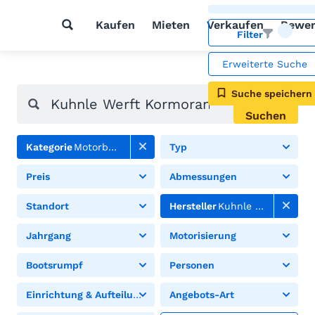
Kaufen
Mieten
Verkaufen
Bewer
Filter
Erweiterte Suche
Suche speichern
Suchen
Kategorie
Motorboote
Typ
Preis
Abmessungen
Standort
Hersteller
Kuhnle Werft
Jahrgang
Motorisierung
Bootsrumpf
Personen
Einrichtung & Aufteilung
Angebots-Art