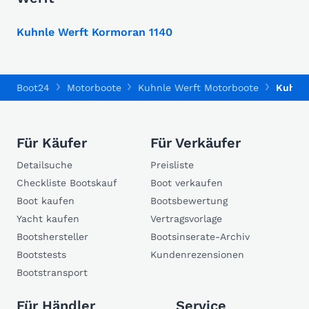
Kuhnle Werft Kormoran 1140
Boot24
Motorboote
Kuhnle Werft Motorboote
Kuhnle
Für Käufer
Für Verkäufer
Detailsuche
Preisliste
Checkliste Bootskauf
Boot verkaufen
Boot kaufen
Bootsbewertung
Yacht kaufen
Vertragsvorlage
Bootshersteller
Bootsinserate-Archiv
Bootstests
Kundenrezensionen
Bootstransport
Für Händler
Service