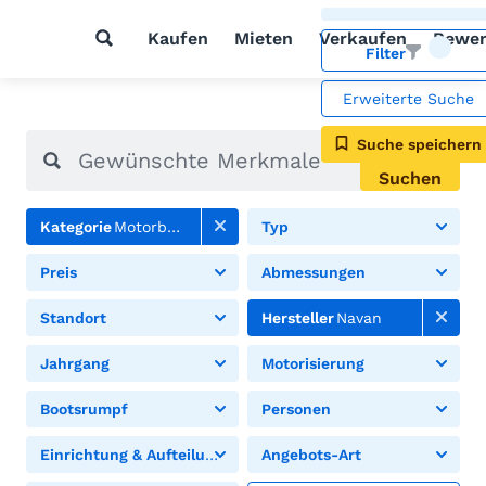
Kaufen
Mieten
Verkaufen
Bewer
Filter
Erweiterte Suche
Suche speichern
Suchen
Kategorie
Motorboote
Typ
Preis
Abmessungen
Standort
Hersteller
Navan
Jahrgang
Motorisierung
Bootsrumpf
Personen
Einrichtung & Aufteilung
Angebots-Art