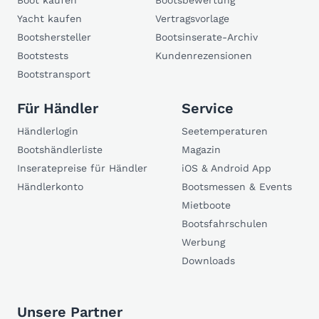
Boot kaufen
Bootsbewertung
Yacht kaufen
Vertragsvorlage
Bootshersteller
Bootsinserate-Archiv
Bootstests
Kundenrezensionen
Bootstransport
Für Händler
Service
Händlerlogin
Seetemperaturen
Bootshändlerliste
Magazin
Inseratepreise für Händler
iOS & Android App
Händlerkonto
Bootsmessen & Events
Mietboote
Bootsfahrschulen
Werbung
Downloads
Unsere Partner