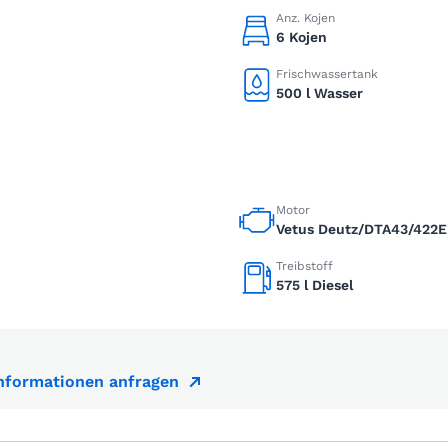
Anz. Kojen
6 Kojen
Frischwassertank
500 l Wasser
Motor
Vetus Deutz/DTA43/422E
Treibstoff
575 l Diesel
Informationen anfragen