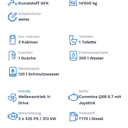
Kunststoff GFK
14'000 kg
Schalenfarbe
weiss
Anz. Kabinen
Toiletten
2 Kabinen
1 Toilette
Duschen
Frischwassertank
1 Dusche
200 l Wasser
Fäkalientank
120 l Schmutzwasser
Antrieb
Motor
Wellenantrieb V-
Cummins QSB 6.7 mit
Drive
Joystick
Motorleistung
Treibstoff
2 x 425 PS / 313 kW
1'170 l Diesel