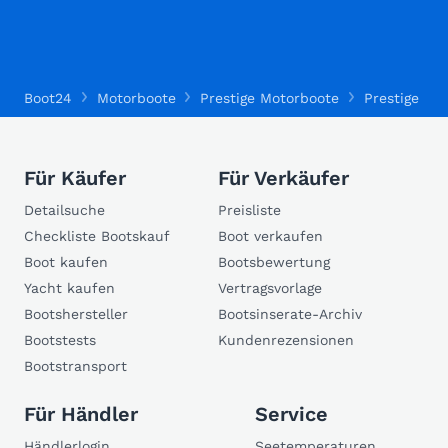
Boot24
Motorboote
Prestige Motorboote
Prestige 420
Für Käufer
Für Verkäufer
Detailsuche
Preisliste
Checkliste Bootskauf
Boot verkaufen
Boot kaufen
Bootsbewertung
Yacht kaufen
Vertragsvorlage
Bootshersteller
Bootsinserate-Archiv
Bootstests
Kundenrezensionen
Bootstransport
Für Händler
Service
Händlerlogin
Seetemperaturen