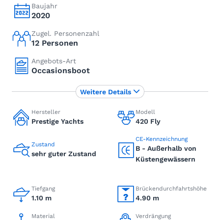
Baujahr
2020
Zugel. Personenzahl
12 Personen
Angebots-Art
Occasionsboot
Weitere Details
Hersteller
Modell
Prestige Yachts
420 Fly
CE-Kennzeichnung
Zustand
B - Außerhalb von
sehr guter Zustand
Küstengewässern
Tiefgang
Brückendurchfahrtshöhe
1.10 m
4.90 m
Material
Verdrängung