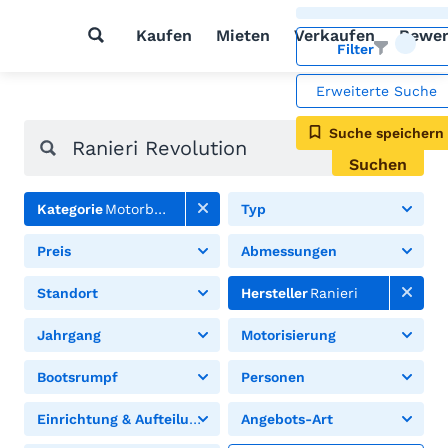
Kaufen
Mieten
Verkaufen
Bewer
Filter
Erweiterte Suche
Suche speichern
Suchen
Kategorie
Motorboote
Typ
Preis
Abmessungen
Standort
Hersteller
Ranieri
Jahrgang
Motorisierung
Bootsrumpf
Personen
Einrichtung & Aufteilung
Angebots-Art