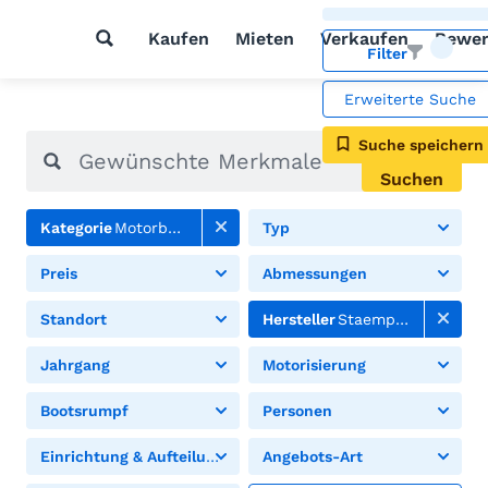
Kaufen
Mieten
Verkaufen
Bewer
Filter
Erweiterte Suche
Suche speichern
Suchen
Kategorie
Motorboote
Typ
Preis
Abmessungen
Standort
Hersteller
Staempfli
Jahrgang
Motorisierung
Bootsrumpf
Personen
Einrichtung & Aufteilung
Angebots-Art