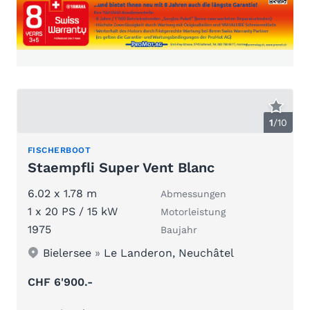
1
/
10
FISCHERBOOT
Staempfli Super Vent Blanc
6.02 x 1.78 m
Abmessungen
1 x 20 PS / 15 kW
Motorleistung
1975
Baujahr
Bielersee
»
Le Landeron, Neuchâtel
CHF 6'900.-