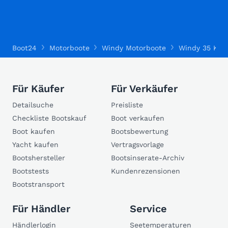
Boot24
Motorboote
Windy Motorboote
Windy 35 Kha
Für Käufer
Für Verkäufer
Detailsuche
Preisliste
Checkliste Bootskauf
Boot verkaufen
Boot kaufen
Bootsbewertung
Yacht kaufen
Vertragsvorlage
Bootshersteller
Bootsinserate-Archiv
Bootstests
Kundenrezensionen
Bootstransport
Für Händler
Service
Händlerlogin
Seetemperaturen