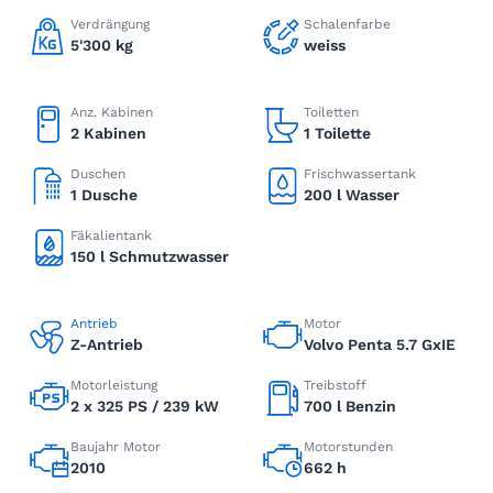
Verdrängung
Schalenfarbe
5'300 kg
weiss
Anz. Kabinen
Toiletten
2 Kabinen
1 Toilette
Duschen
Frischwassertank
1 Dusche
200 l Wasser
Fäkalientank
150 l Schmutzwasser
Antrieb
Motor
Z-Antrieb
Volvo Penta 5.7 GxIE
Motorleistung
Treibstoff
2 x 325 PS / 239 kW
700 l Benzin
Baujahr Motor
Motorstunden
2010
662 h