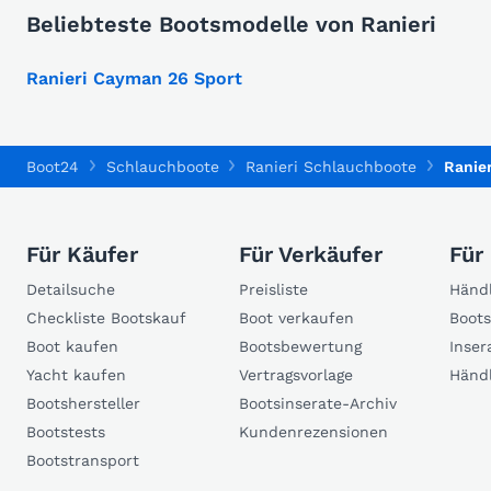
Beliebteste Bootsmodelle von Ranieri
Ranieri Cayman 26 Sport
Boot24
Schlauchboote
Ranieri Schlauchboote
Ranie
Für Käufer
Für Verkäufer
Für
Detailsuche
Preisliste
Händl
Checkliste Bootskauf
Boot verkaufen
Boots
Boot kaufen
Bootsbewertung
Inser
Yacht kaufen
Vertragsvorlage
Händ
Bootshersteller
Bootsinserate-Archiv
Bootstests
Kundenrezensionen
Bootstransport