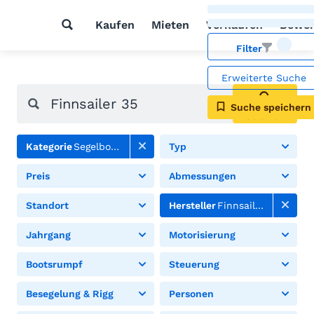
Kaufen
Mieten
Verkaufen
Bewer
Filter
Erweiterte Suche
Suche speichern
Suchen
Kategorie
Segelboote
Typ
Preis
Abmessungen
Standort
Hersteller
Finnsailer
Jahrgang
Motorisierung
Bootsrumpf
Steuerung
Besegelung & Rigg
Personen