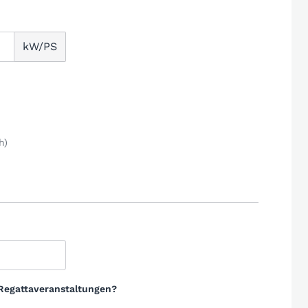
kW/PS
h)
u Regattaveranstaltungen?