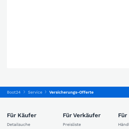
Boot24
Service
Versicherungs-Offerte
Für Käufer
Für Verkäufer
Für
Detailsuche
Preisliste
Händl