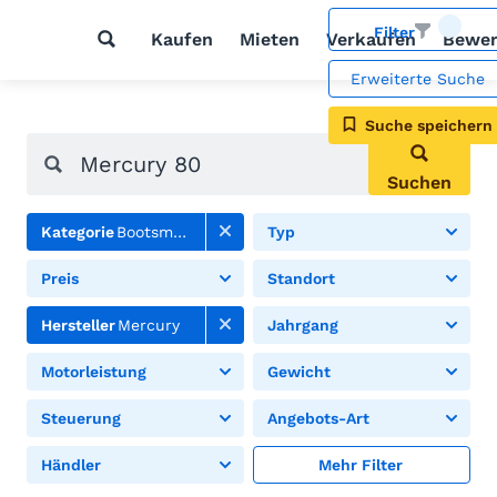
Filter
Kaufen
Mieten
Verkaufen
Bewer
Erweiterte Suche
Suche speichern
Suchen
Kategorie
Bootsmotoren
Typ
Preis
Standort
Hersteller
Mercury
Jahrgang
Motorleistung
Gewicht
Steuerung
Angebots-Art
Händler
Mehr Filter