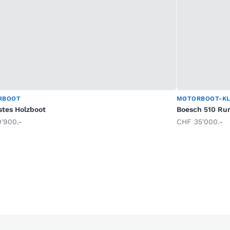
RBOOT
MOTORBOOT-KL
stes Holzboot
Boesch 510 Ru
'900.-
CHF 35'000.-