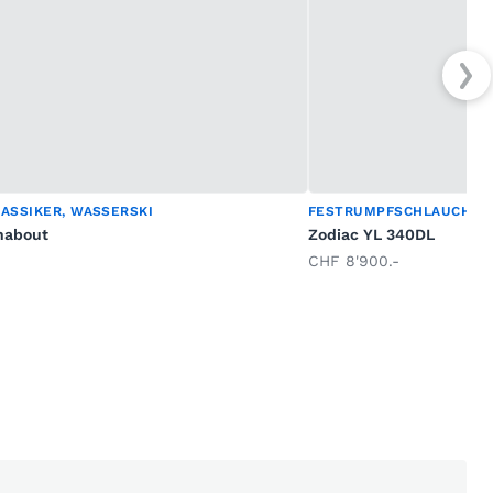
ASSIKER, WASSERSKI
FESTRUMPFSCHLAUCHBO
nabout
Zodiac YL 340DL
CHF 8'900.-