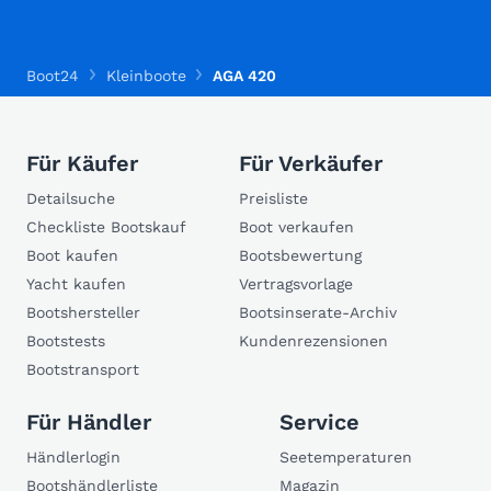
Boot24
Kleinboote
AGA 420
Für Käufer
Für Verkäufer
Detailsuche
Preisliste
Checkliste Bootskauf
Boot verkaufen
Boot kaufen
Bootsbewertung
Yacht kaufen
Vertragsvorlage
Bootshersteller
Bootsinserate-Archiv
Bootstests
Kundenrezensionen
Bootstransport
Für Händler
Service
Händlerlogin
Seetemperaturen
Bootshändlerliste
Magazin