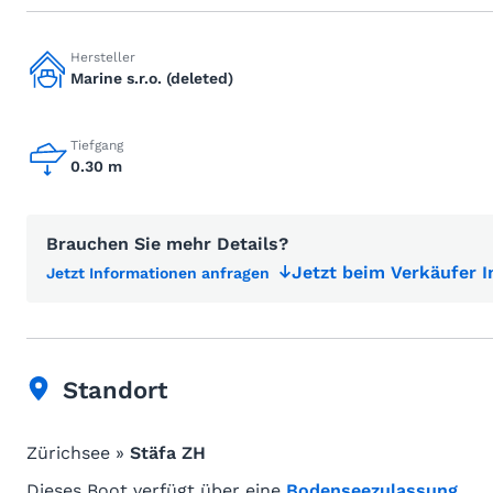
Hersteller
Marine s.r.o. (deleted)
Tiefgang
0.30 m
Brauchen Sie mehr Details?
Jetzt beim Verkäufer 
Jetzt Informationen anfragen
Standort
Zürichsee »
Stäfa ZH
Dieses Boot verfügt über eine
Bodenseezulassung
.