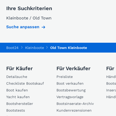
Ihre Suchkriterien
Kleinboote / Old Town
Suche anpassen
Boot24
Kleinboote
Old Town Kleinboote
Für Käufer
Für Verkäufer
Für
Detailsuche
Preisliste
Händl
Checkliste Bootskauf
Boot verkaufen
Boots
Boot kaufen
Bootsbewertung
Inser
Yacht kaufen
Vertragsvorlage
Händ
Bootshersteller
Bootsinserate-Archiv
Bootstests
Kundenrezensionen