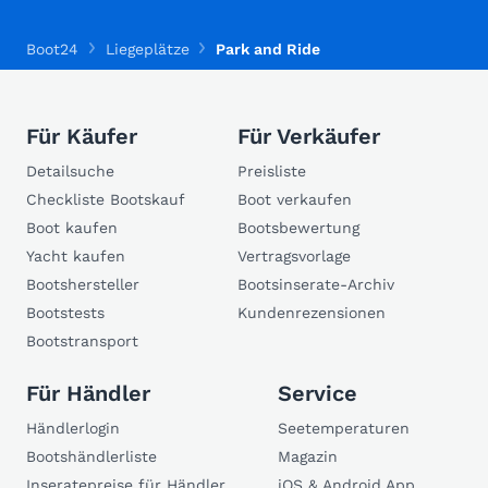
Boot24
Liegeplätze
Park and Ride
Für Käufer
Für Verkäufer
Detailsuche
Preisliste
Checkliste Bootskauf
Boot verkaufen
Boot kaufen
Bootsbewertung
Yacht kaufen
Vertragsvorlage
Bootshersteller
Bootsinserate-Archiv
Bootstests
Kundenrezensionen
Bootstransport
Für Händler
Service
Händlerlogin
Seetemperaturen
Bootshändlerliste
Magazin
Inseratepreise für Händler
iOS & Android App