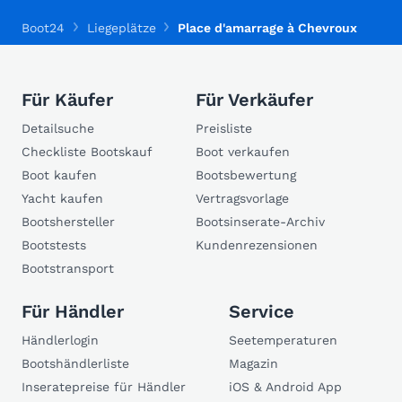
Boot24
Liegeplätze
Place d'amarrage à Chevroux
Für Käufer
Für Verkäufer
Detailsuche
Preisliste
Checkliste Bootskauf
Boot verkaufen
Boot kaufen
Bootsbewertung
Yacht kaufen
Vertragsvorlage
Bootshersteller
Bootsinserate-Archiv
Bootstests
Kundenrezensionen
Bootstransport
Für Händler
Service
Händlerlogin
Seetemperaturen
Bootshändlerliste
Magazin
Inseratepreise für Händler
iOS & Android App