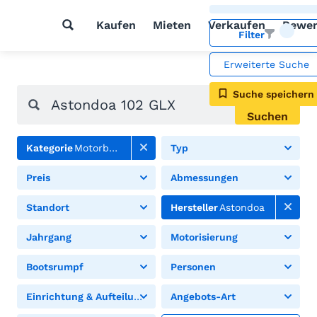
Kaufen
Mieten
Verkaufen
Bewer
Filter
Erweiterte Suche
Suche speichern
Suchen
Kategorie
Motorboote
Typ
Preis
Abmessungen
Standort
Hersteller
Astondoa
Jahrgang
Motorisierung
Bootsrumpf
Personen
Einrichtung & Aufteilung
Angebots-Art