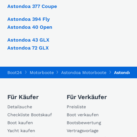
Astondoa 377 Coupe
Astondoa 394 Fly
Astondoa 40 Open
Astondoa 43 GLX
Astondoa 72 GLX
Boot24
Motorboote
Astondoa Motorboote
Astondoa 
Für Käufer
Für Verkäufer
Detailsuche
Preisliste
Checkliste Bootskauf
Boot verkaufen
Boot kaufen
Bootsbewertung
Yacht kaufen
Vertragsvorlage