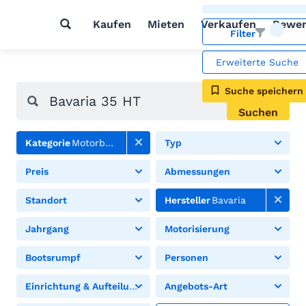
Kaufen
Mieten
Verkaufen
Bewer
Filter
Erweiterte Suche
Suche speichern
Suchen
Kategorie
Motorboote
Typ
Preis
Abmessungen
Standort
Hersteller
Bavaria
Jahrgang
Motorisierung
Bootsrumpf
Personen
Einrichtung & Aufteilung
Angebots-Art