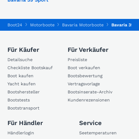
Boot24
Motorboote
Bavaria Motorboote
Bavaria 35 H
Für Käufer
Für Verkäufer
Detailsuche
Preisliste
Checkliste Bootskauf
Boot verkaufen
Boot kaufen
Bootsbewertung
Yacht kaufen
Vertragsvorlage
Bootshersteller
Bootsinserate-Archiv
Bootstests
Kundenrezensionen
Bootstransport
Für Händler
Service
Händlerlogin
Seetemperaturen