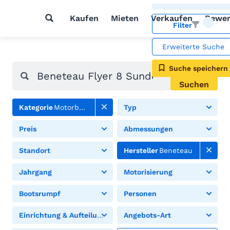
Kaufen
Mieten
Verkaufen
Bewer
Filter
Erweiterte Suche
Suche speichern
Suchen
Kategorie
Motorboote
Typ
Preis
Abmessungen
Standort
Hersteller
Beneteau
Jahrgang
Motorisierung
Bootsrumpf
Personen
Einrichtung & Aufteilung
Angebots-Art