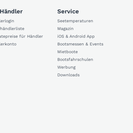
 Händler
Service
erlogin
Seetemperaturen
händlerliste
Magazin
atepreise für Händler
iOS & Android App
lerkonto
Bootsmessen & Events
Mietboote
Bootsfahrschulen
Werbung
Downloads