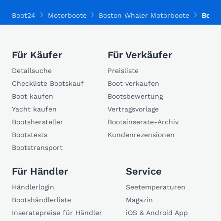
Boot24
Motorboote
Boston Whaler Motorboote
Bosto
Für Käufer
Für Verkäufer
Detailsuche
Preisliste
Checkliste Bootskauf
Boot verkaufen
Boot kaufen
Bootsbewertung
Yacht kaufen
Vertragsvorlage
Bootshersteller
Bootsinserate-Archiv
Bootstests
Kundenrezensionen
Bootstransport
Für Händler
Service
Händlerlogin
Seetemperaturen
Bootshändlerliste
Magazin
Inseratepreise für Händler
iOS & Android App