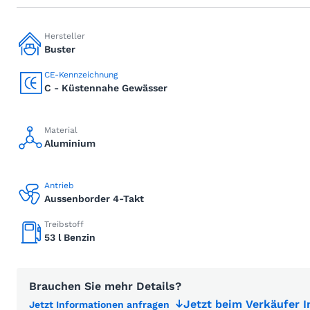
Hersteller
Buster
CE-Kennzeichnung
C - Küstennahe Gewässer
Material
Aluminium
Antrieb
Aussenborder 4-Takt
Treibstoff
53 l Benzin
Brauchen Sie mehr Details?
Jetzt beim Verkäufer 
Jetzt Informationen anfragen