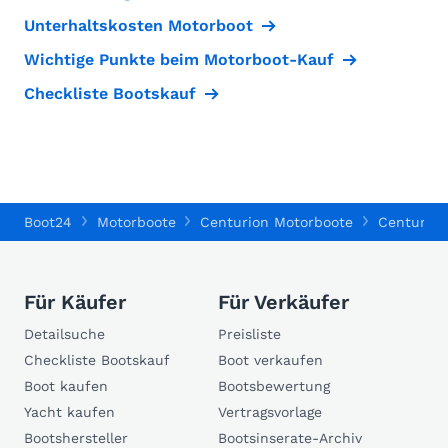
Unterhaltskosten Motorboot
Wichtige Punkte beim Motorboot-Kauf
Checkliste Bootskauf
Boot24
Motorboote
Centurion Motorboote
Centurion
Für Käufer
Für Verkäufer
Detailsuche
Preisliste
Checkliste Bootskauf
Boot verkaufen
Boot kaufen
Bootsbewertung
Yacht kaufen
Vertragsvorlage
Bootshersteller
Bootsinserate-Archiv