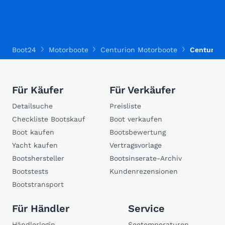
Boot24
Motorboote
Centurion Motorboote
Centurion
Für Käufer
Für Verkäufer
Detailsuche
Preisliste
Checkliste Bootskauf
Boot verkaufen
Boot kaufen
Bootsbewertung
Yacht kaufen
Vertragsvorlage
Bootshersteller
Bootsinserate-Archiv
Bootstests
Kundenrezensionen
Bootstransport
Für Händler
Service
Händlerlogin
Seetemperaturen