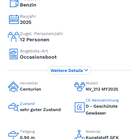
Benzin
Baujahr
2025
Zugel. Personenzahl
12 Personen
Angebots-Art
Occasionsboot
Weitere Details
Hersteller
Modell
Centurion
NV_213 MY2025
CE-Kennzeichnung
Zustand
D - Geschützte
sehr guter Zustand
Gewässer
Tiefgang
Material
0.90 m
Kunststoff GFK