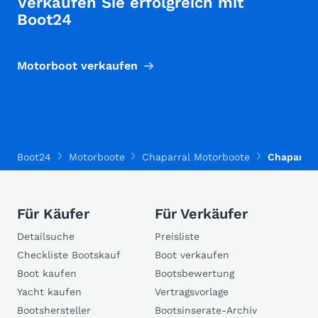
Verkaufen Sie erfolgreich mit
Boot24
Motorboot verkaufen
Boot24
Motorboote
Chaparral Motorboote
Chaparral
Für Käufer
Für Verkäufer
Detailsuche
Preisliste
Checkliste Bootskauf
Boot verkaufen
Boot kaufen
Bootsbewertung
Yacht kaufen
Vertragsvorlage
Bootshersteller
Bootsinserate-Archiv