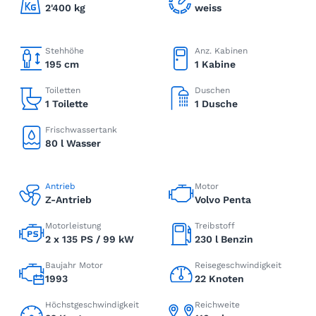
2'400 kg
weiss
Stehhöhe
Anz. Kabinen
195 cm
1 Kabine
Toiletten
Duschen
1 Toilette
1 Dusche
Frischwassertank
80 l Wasser
Antrieb
Motor
Z-Antrieb
Volvo Penta
Motorleistung
Treibstoff
2 x 135 PS / 99 kW
230 l Benzin
Baujahr Motor
Reisegeschwindigkeit
1993
22 Knoten
Höchstgeschwindigkeit
Reichweite