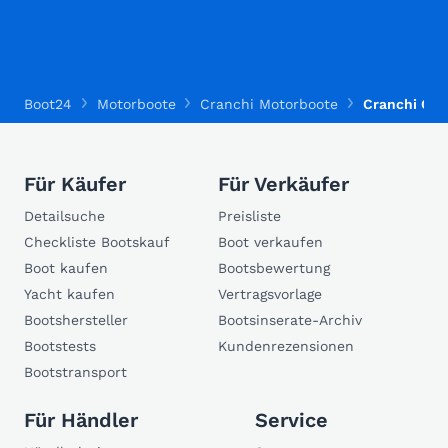
Boot24
Motorboote
Cranchi Motorboote
Cranchi Clip
Für Käufer
Für Verkäufer
Detailsuche
Preisliste
Checkliste Bootskauf
Boot verkaufen
Boot kaufen
Bootsbewertung
Yacht kaufen
Vertragsvorlage
Bootshersteller
Bootsinserate-Archiv
Bootstests
Kundenrezensionen
Bootstransport
Für Händler
Service