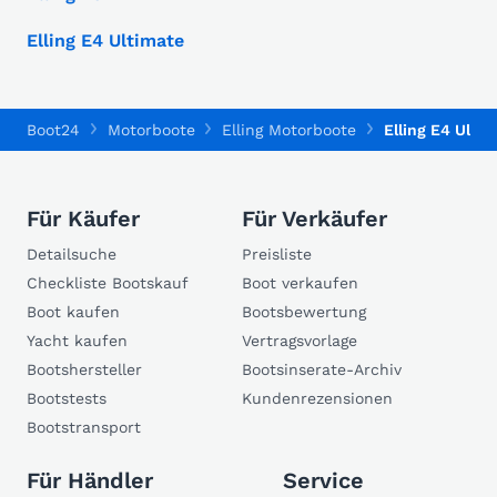
Elling E4 Ultimate
Boot24
Motorboote
Elling Motorboote
Elling E4 Ultim
Für Käufer
Für Verkäufer
Detailsuche
Preisliste
Checkliste Bootskauf
Boot verkaufen
Boot kaufen
Bootsbewertung
Yacht kaufen
Vertragsvorlage
Bootshersteller
Bootsinserate-Archiv
Bootstests
Kundenrezensionen
Bootstransport
Für Händler
Service