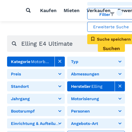
Kaufen
Mieten
Verkaufen
Bewer
Filter
Erweiterte Suche
Suche speichern
Suchen
Kategorie
Motorboote
Typ
Preis
Abmessungen
Standort
Hersteller
Elling
Jahrgang
Motorisierung
Bootsrumpf
Personen
Einrichtung & Aufteilung
Angebots-Art