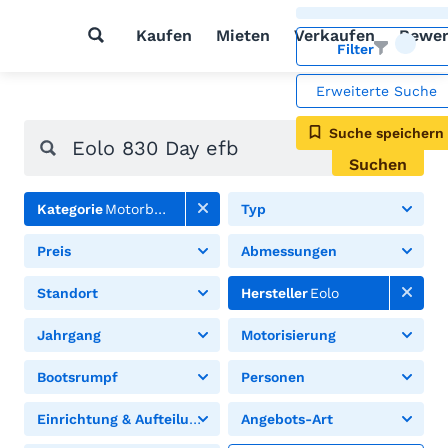
Kaufen
Mieten
Verkaufen
Bewer
Filter
Erweiterte Suche
Suche speichern
Suchen
Kategorie
Motorboote
Typ
Preis
Abmessungen
Standort
Hersteller
Eolo
Jahrgang
Motorisierung
Bootsrumpf
Personen
Einrichtung & Aufteilung
Angebots-Art