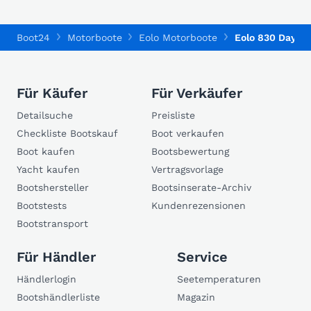
Boot24
Motorboote
Eolo Motorboote
Eolo 830 Day ef
Für Käufer
Für Verkäufer
Detailsuche
Preisliste
Checkliste Bootskauf
Boot verkaufen
Boot kaufen
Bootsbewertung
Yacht kaufen
Vertragsvorlage
Bootshersteller
Bootsinserate-Archiv
Bootstests
Kundenrezensionen
Bootstransport
Für Händler
Service
Händlerlogin
Seetemperaturen
Bootshändlerliste
Magazin