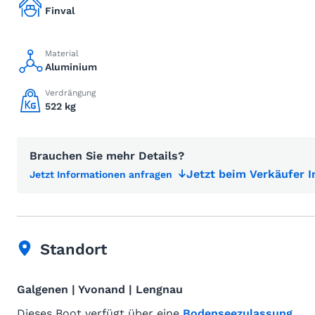
Finval
Material
Aluminium
Verdrängung
522 kg
Brauchen Sie mehr Details?
Jetzt beim Verkäufer 
Jetzt Informationen anfragen
Standort
Galgenen | Yvonand | Lengnau
Dieses Boot verfügt über eine
Bodenseezulassung
.