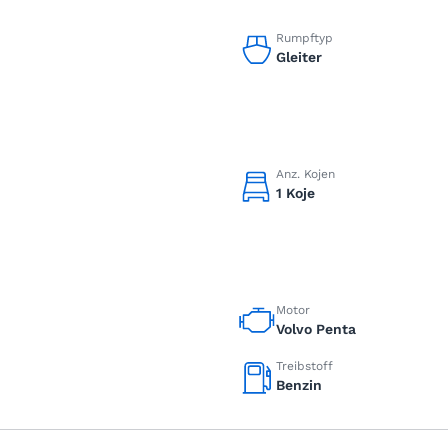
Rumpftyp
Gleiter
Anz. Kojen
1 Koje
Motor
Volvo Penta
Treibstoff
Benzin