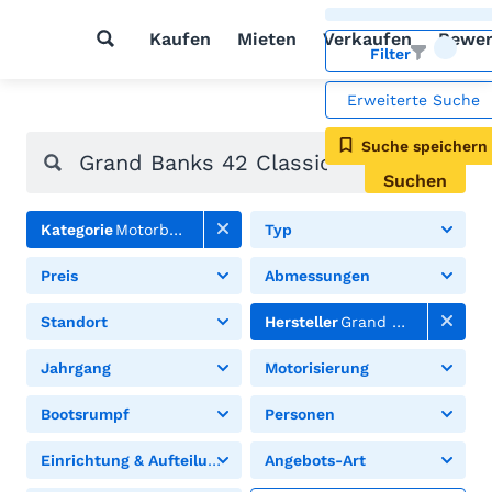
Kaufen
Mieten
Verkaufen
Bewer
Filter
Erweiterte Suche
Suche speichern
Suchen
Kategorie
Motorboote
Typ
Preis
Abmessungen
Standort
Hersteller
Grand Banks
Jahrgang
Motorisierung
Bootsrumpf
Personen
Einrichtung & Aufteilung
Angebots-Art