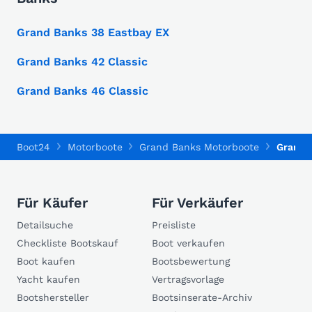
Grand Banks 38 Eastbay EX
Grand Banks 42 Classic
Grand Banks 46 Classic
Boot24
Motorboote
Grand Banks Motorboote
Grand B
Für Käufer
Für Verkäufer
Detailsuche
Preisliste
Checkliste Bootskauf
Boot verkaufen
Boot kaufen
Bootsbewertung
Yacht kaufen
Vertragsvorlage
Bootshersteller
Bootsinserate-Archiv