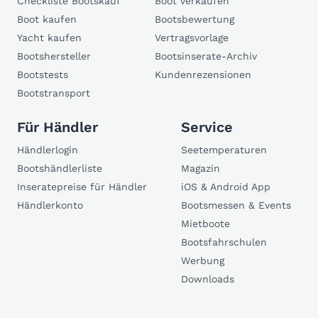
Checkliste Bootskauf
Boot verkaufen
Boot kaufen
Bootsbewertung
Yacht kaufen
Vertragsvorlage
Bootshersteller
Bootsinserate-Archiv
Bootstests
Kundenrezensionen
Bootstransport
Für Händler
Service
Händlerlogin
Seetemperaturen
Bootshändlerliste
Magazin
Inseratepreise für Händler
iOS & Android App
Händlerkonto
Bootsmessen & Events
Mietboote
Bootsfahrschulen
Werbung
Downloads