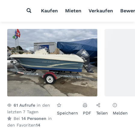
Kaufen
Mieten
Verkaufen
Bewer
61
Aufrufe
in den
letzten 7 Tagen
Speichern
PDF
Teilen
Melden
Bei
14 Personen
in
den Favoriten
14