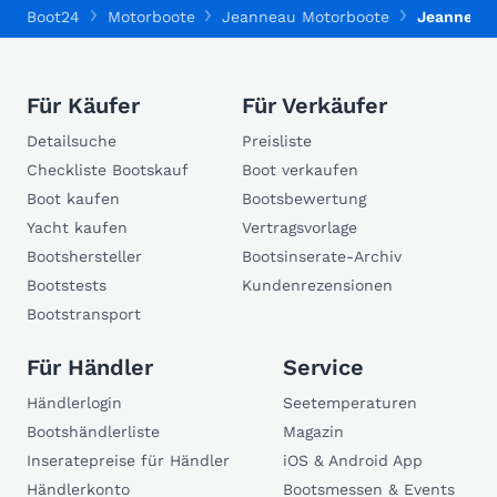
Boot24
Motorboote
Jeanneau Motorboote
Jeanneau 
Für Käufer
Für Verkäufer
Detailsuche
Preisliste
Checkliste Bootskauf
Boot verkaufen
Boot kaufen
Bootsbewertung
Yacht kaufen
Vertragsvorlage
Bootshersteller
Bootsinserate-Archiv
Bootstests
Kundenrezensionen
Bootstransport
Für Händler
Service
Händlerlogin
Seetemperaturen
Bootshändlerliste
Magazin
Inseratepreise für Händler
iOS & Android App
Händlerkonto
Bootsmessen & Events